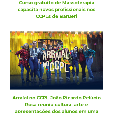
Curso gratuito de Massoterapia
capacita novos profissionais nos
CCPLs de Barueri
Arraial no CCPL João Ricardo Pelúcio
Rosa reuniu cultura, arte e
apresentações dos alunos em uma